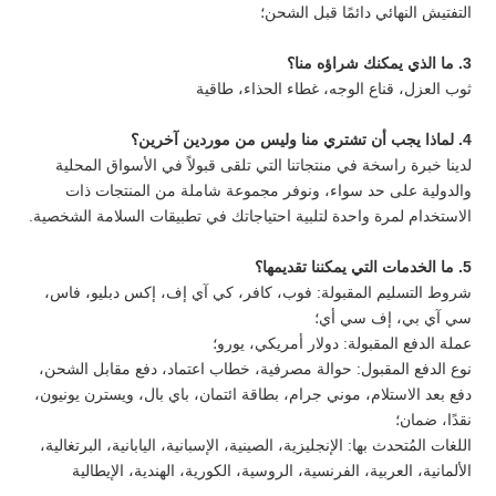
التفتيش النهائي دائمًا قبل الشحن؛
3. ما الذي يمكنك شراؤه منا؟
ثوب العزل، قناع الوجه، غطاء الحذاء، طاقية
4. لماذا يجب أن تشتري منا وليس من موردين آخرين؟
لدينا خبرة راسخة في منتجاتنا التي تلقى قبولاً في الأسواق المحلية
والدولية على حد سواء، ونوفر مجموعة شاملة من المنتجات ذات
الاستخدام لمرة واحدة لتلبية احتياجاتك في تطبيقات السلامة الشخصية.
5. ما الخدمات التي يمكننا تقديمها؟
شروط التسليم المقبولة: فوب، كافر، كي آي إف، إكس دبليو، فاس،
سي آي بي، إف سي أي؛
عملة الدفع المقبولة: دولار أمريكي، يورو؛
نوع الدفع المقبول: حوالة مصرفية، خطاب اعتماد، دفع مقابل الشحن،
دفع بعد الاستلام، موني جرام، بطاقة ائتمان، باي بال، ويسترن يونيون،
نقدًا، ضمان؛
اللغات المُتحدث بها: الإنجليزية، الصينية، الإسبانية، اليابانية، البرتغالية،
الألمانية، العربية، الفرنسية، الروسية، الكورية، الهندية، الإيطالية