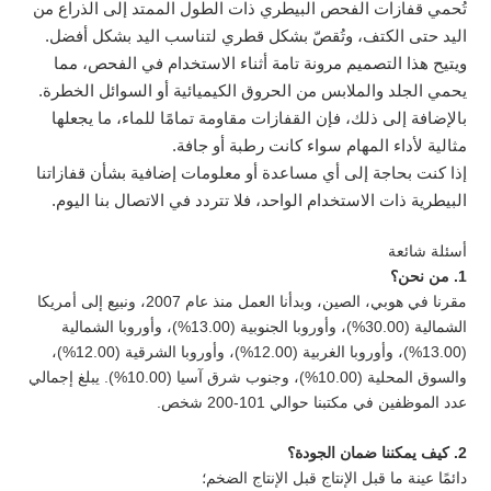
تُحمي قفازات الفحص البيطري ذات الطول الممتد إلى الذراع من
اليد حتى الكتف، وتُقصّ بشكل قطري لتناسب اليد بشكل أفضل.
ويتيح هذا التصميم مرونة تامة أثناء الاستخدام في الفحص، مما
يحمي الجلد والملابس من الحروق الكيميائية أو السوائل الخطرة.
بالإضافة إلى ذلك، فإن القفازات مقاومة تمامًا للماء، ما يجعلها
مثالية لأداء المهام سواء كانت رطبة أو جافة.
إذا كنت بحاجة إلى أي مساعدة أو معلومات إضافية بشأن قفازاتنا
البيطرية ذات الاستخدام الواحد، فلا تتردد في الاتصال بنا اليوم.
أسئلة شائعة
1. من نحن؟
مقرنا في هوبي، الصين، وبدأنا العمل منذ عام 2007، ونبيع إلى أمريكا
الشمالية (30.00%)، وأوروبا الجنوبية (13.00%)، وأوروبا الشمالية
(13.00%)، وأوروبا الغربية (12.00%)، وأوروبا الشرقية (12.00%)،
والسوق المحلية (10.00%)، وجنوب شرق آسيا (10.00%). يبلغ إجمالي
عدد الموظفين في مكتبنا حوالي 101-200 شخص.
2. كيف يمكننا ضمان الجودة؟
دائمًا عينة ما قبل الإنتاج قبل الإنتاج الضخم؛