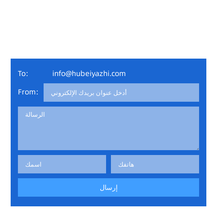
الهاتف: 0086-728-2655088
العنوان: الجانب الجنوبي من شارع Shahu، بلدة Shahu، مدينة
Xiantao، مقاطعة Hubei، الصين 433000
شركة Hubei Yazhi لمنتجات النظافة الصحية المحدودة
To:
info@hubeiyazhi.com
From:
إرسال
language